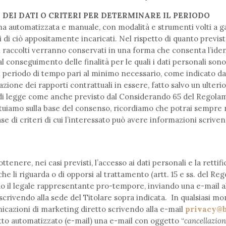
DEI DATI O CRITERI PER DETERMINARE IL PERIODO
rma automatizzata e manuale, con modalità e strumenti volti a g
 di ciò appositamente incaricati. Nel rispetto di quanto previsto
 raccolti verranno conservati in una forma che consenta l’ident
conseguimento delle finalità per le quali i dati personali sono t
n periodo di tempo pari al minimo necessario, come indicato d
azione dei rapporti contrattuali in essere, fatto salvo un ulter
di legge come anche previsto dal Considerando 65 del Regola
ttuiamo sulla base del consenso, ricordiamo che potrai sempre
se di criteri di cui l’interessato può avere informazioni scrive
ottenere, nei casi previsti, l’accesso ai dati personali e la rettif
che li riguarda o di opporsi al trattamento (artt. 15 e ss. del 
ando il legale rappresentante pro-tempore, inviando una e-mail al
scrivendo alla sede del Titolare sopra indicata. In qualsiasi m
icazioni di marketing diretto scrivendo alla e-mail
privacy@b
to automatizzato (e-mail) una e-mail con oggetto “
cancellazio