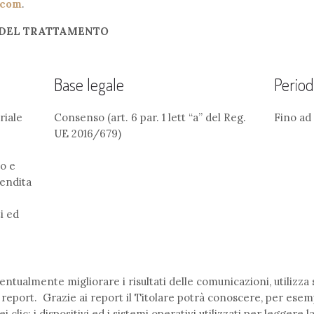
.com
.
A DEL TRATTAMENTO
Base legale
Period
riale
Consenso (art. 6 par. 1 lett “a” del Reg.
Fino ad
UE 2016/679)
o e
vendita
i ed
entualmente migliorare i risultati delle comunicazioni, utilizza 
port. Grazie ai report il Titolare potrà conoscere, per esempi
dei clic; i dispositivi ed i sistemi operativi utilizzati per leggere