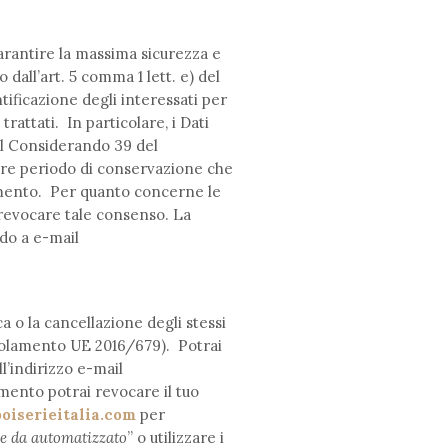
arantire la massima sicurezza e
 dall’art. 5 comma 1 lett. e) del
ificazione degli interessati per
rattati. In particolare, i Dati
al Considerando 39 del
iore periodo di conservazione che
mento. Per quanto concerne le
 revocare tale consenso. La
ndo a e-mail
ica o la cancellazione degli stessi
Regolamento UE 2016/679). Potrai
l’indirizzo e-mail
omento potrai revocare il tuo
oiserieitalia.com
per
ne da automatizzato
” o utilizzare i