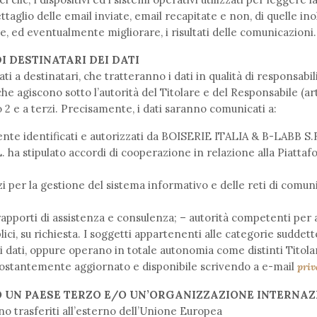
 dettaglio delle email inviate, email recapitate e non, di quelle in
re, ed eventualmente migliorare, i risultati delle comunicazioni.
I DESTINATARI DEI DATI
i a destinatari, che tratteranno i dati in qualità di responsabil
che agiscono sotto l’autorità del Titolare e del Responsabile (a
o 2 e a terzi. Precisamente, i dati saranno comunicati a:
mente identificati e autorizzati da BOISERIE ITALIA & B-LABB S.R.
a stipulato accordi di cooperazione in relazione alla Piattafo
i per la gestione del sistema informativo e delle reti di comun
 rapporti di assistenza e consulenza; – autorità competenti per
lici, su richiesta. I soggetti appartenenti alle categorie suddet
 dati, oppure operano in totale autonomia come distinti Titolar
costantemente aggiornato e disponibile scrivendo a e-mail
priv
 UN PAESE TERZO E/O UN’ORGANIZZAZIONE INTERNAZ
no trasferiti all’esterno dell’Unione Europea