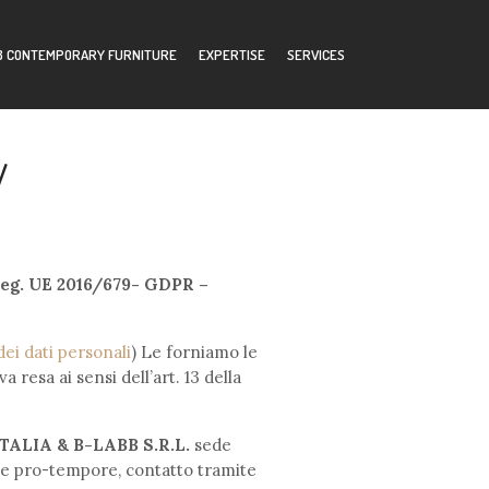
B CONTEMPORARY FURNITURE
EXPERTISE
SERVICES
MER AREA
CONTACTS
y
g. UE 2016/679- GDPR –
i dati personali
) Le forniamo le
 resa ai sensi dell’art. 13 della
TALIA & B-LABB S.R.L.
sede
ante pro-tempore, contatto tramite